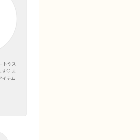
ートやス
す♡ ま
アイテム