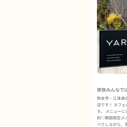
家族みんなで
熊本市・江津湖
店です！ カフ
す。 メニュー
的♡期間限定メ
べりしながら、