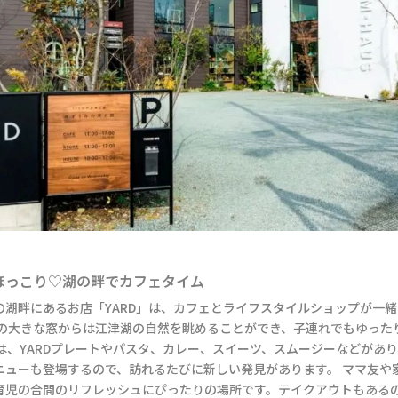
ほっこり♡湖の畔でカフェタイム
の湖畔にあるお店「YARD」は、カフェとライフスタイルショップが一
ェの大きな窓からは江津湖の自然を眺めることができ、子連れでもゆった
には、YARDプレートやパスタ、カレー、スイーツ、スムージーなどがあ
ニューも登場するので、訪れるたびに新しい発見があります。 ママ友や
育児の合間のリフレッシュにぴったりの場所です。テイクアウトもある