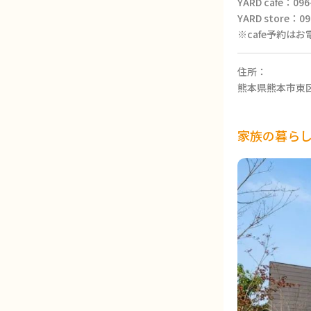
YARD cafe：096
YARD store：09
※cafe予約は
住所：
熊本県熊本市東区
家族の暮ら