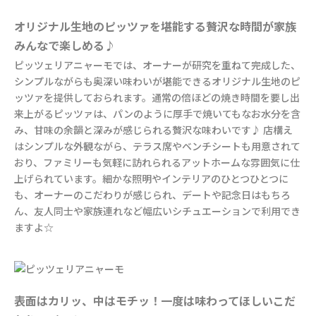
オリジナル生地のピッツァを堪能する贅沢な時間が家族
みんなで楽しめる♪
ピッツェリアニャーモでは、オーナーが研究を重ねて完成した、
シンプルながらも奥深い味わいが堪能できるオリジナル生地のピ
ッツァを提供しておられます。通常の倍ほどの焼き時間を要し出
来上がるピッツァは、パンのように厚手で焼いてもなお水分を含
み、甘味の余韻と深みが感じられる贅沢な味わいです♪ 店構え
はシンプルな外観ながら、テラス席やベンチシートも用意されて
おり、ファミリーも気軽に訪れられるアットホームな雰囲気に仕
上げられています。細かな照明やインテリアのひとつひとつに
も、オーナーのこだわりが感じられ、デートや記念日はもちろ
ん、友人同士や家族連れなど幅広いシチュエーションで利用でき
ますよ☆
表面はカリッ、中はモチッ！一度は味わってほしいこだ