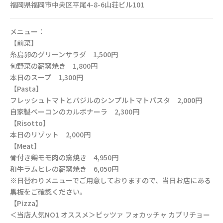
福岡県福岡市中央区平尾4-8-6山荘ビル101
メニュー：
【前菜】
糸島卵のグリーンサラダ 1,500円
旬野菜の薪窯焼き 1,800円
本日のスープ 1,300円
【Pasta】
フレッシュトマトとバジルのシンプルトマトパスタ 2,000円
自家製ベーコンのカルボナーラ 2,300円
【Risotto】
本日のリゾット 2,000円
【Meat】
骨付き鶏モモ肉の窯焼き 4,950円
和牛ラムヒレの薪窯焼き 6,050円
※日替わりメニューでご用意しておりますので、当日お店にある
黒板をご確認ください。
【Pizza】
＜当店人気NO1 オススメ＞ピッツァ フォカッチャ カプリチョー