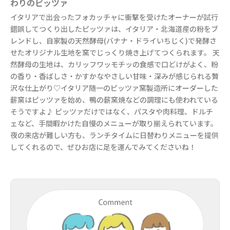
わりのピッツァ
イタリアで出会ったフォカッチャに衝撃を受けたオーナーが試行
錯誤してつくり出したピッツァは、イタリア・北海道産の粉をブ
レンドし、自家製の天然酵母(バナナ・ドライいちじく)で発酵さ
せたオリジナル生地を窯でじっくり焼き上げてつくられます。 天
然酵母の生地は、カリッフワッモチッの食感で口どけがよく、粉
の香り・香ばしさ・かすかなやさしい甘味・深みが感じられる贅
沢な仕上がり♡イタリア随一のピッツァ窯製造所にオーダーした
薪窯はピッツァを始め、鴨の薪窯焼などの調理にも使われている
そうですよ♪ ピッツァだけではなく、パスタや肉料理、ドルチ
ェなど、手間暇かけた自慢のメニューが取り揃えられています。
夜の来店が難しい方も、ランチタイムに日替わりメニューを提供
してくれるので、ぜひお店に足を運んでみてくださいね！