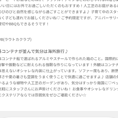
のいい日にはお外でお過ごしいただくのもおすすめ！人工芝のお庭がある
のびのびと自然を感じながら過ごすことができますよ♪ 子育て中のスタ
なく子ども連れでお越しくださいね♡ ご予約限定ですが、アニバーサリ
貸切やBBQもできるそうです！
外コンテナが並んで気分は海外旅行♪
はコンテナ船で運ばれるアルミやスチールで作られた箱のこと。国際的
衝撃や振動などに耐えられる強靭な作りになっています！外観はコンテ
は思えないオシャレな内装に仕上がっています。ソファー席もあり、断
寒さや夏の暑さも空調をうまく使うことで快適に過ごせますよ♪ 店舗の
いるような植物や人工芝のガーデンがあり、気分はすっかり南国に♡ペ
気軽にスタッフさんにお声掛けくださいね！ お食事やオシャレなドリン
エクステリアならでは雰囲気をぜひご堪能ください☆