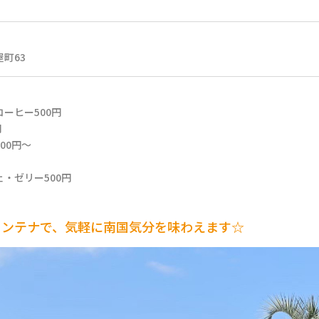
町63
ーヒー500円
円
00円〜
・ゼリー500円
コンテナで、気軽に南国気分を味わえます☆