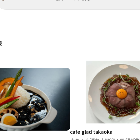
報
cafe glad takaoka