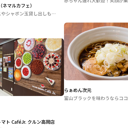
赤ちゃん連れ大歓迎！笑顔が集
afe（ネマルカフェ）
キッズスペースやシャボン玉貸し出しもあり！新高岡駅目の前のカフェ
らぁめん次元
ト CaféJr. クルン高岡店