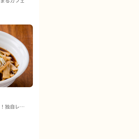
まるカフェ
富山ブラックを味わうならココ！独自レシピで“深化”させた“飲み干せる”一杯が高岡に☆