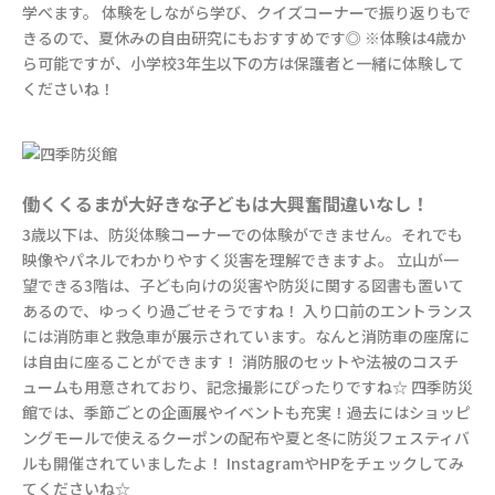
学べます。 体験をしながら学び、クイズコーナーで振り返りもで
きるので、夏休みの自由研究にもおすすめです◎ ※体験は4歳か
ら可能ですが、小学校3年生以下の方は保護者と一緒に体験して
くださいね！
働くくるまが大好きな子どもは大興奮間違いなし！
3歳以下は、防災体験コーナーでの体験ができません。それでも
映像やパネルでわかりやすく災害を理解できますよ。 立山が一
望できる3階は、子ども向けの災害や防災に関する図書も置いて
あるので、ゆっくり過ごせそうですね！ 入り口前のエントランス
には消防車と救急車が展示されています。なんと消防車の座席に
は自由に座ることができます！ 消防服のセットや法被のコスチ
ュームも用意されており、記念撮影にぴったりですね☆ 四季防災
館では、季節ごとの企画展やイベントも充実！過去にはショッピ
ングモールで使えるクーポンの配布や夏と冬に防災フェスティバ
ルも開催されていましたよ！ InstagramやHPをチェックしてみ
てくださいね☆