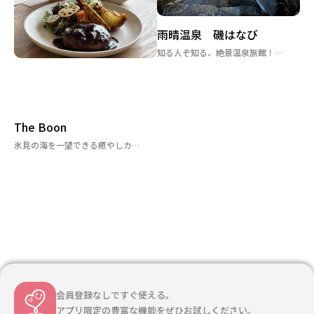
雨晴温泉 磯はなび
知る人ぞ知る、絶景温泉旅館！子連れに優しいサービス揃ってます♪
The Boon
氷見の海を一望できる癒やしカフェで、おいしいランチやデザートを堪能♪
会員登録なしですぐ使える。
会員登録なしですぐ使える。
アプリ限定の豊富な機能をぜひお試しください。
アプリ限定の豊富な機能をぜひお試しください。