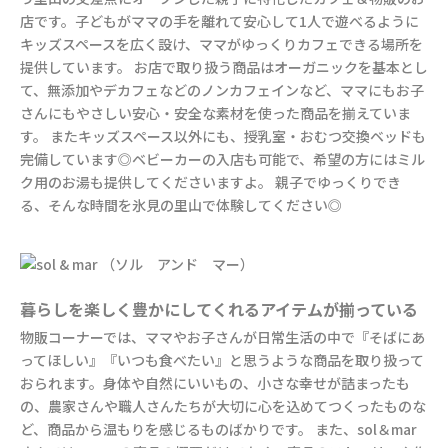
店です。子どもがママの手を離れて安心して1人で遊べるように
キッズスペースを広く設け、ママがゆっくりカフェできる場所を
提供しています。 お店で取り扱う商品はオーガニックを基本とし
て、無添加やデカフェなどのノンカフェインなど、ママにもお子
さんにもやさしい安心・安全な素材を使った商品を揃えていま
す。 またキッズスペース以外にも、授乳室・おむつ交換ベッドも
完備しています◎ベビーカーの入店も可能で、希望の方にはミル
ク用のお湯も提供してくださいますよ。 親子でゆっくりでき
る、そんな時間を氷見の里山で体験してください◎
暮らしを楽しく豊かにしてくれるアイテムが揃っている
物販コーナーでは、ママやお子さんが日常生活の中で『そばにあ
ってほしい』『いつも食べたい』と思うような商品を取り扱って
おられます。身体や自然にいいもの、小さな幸せが詰まったも
の、農家さんや職人さんたちが大切に心を込めてつくったものな
ど、商品から温もりを感じるものばかりです。 また、sol＆mar